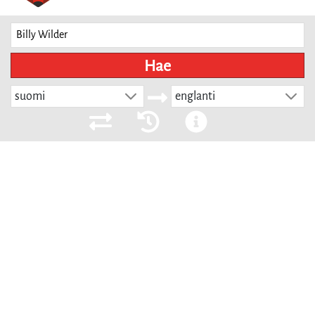
Hae
suomi
englanti