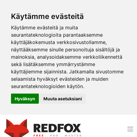
Käytämme evästeitä
Käytämme evästeitä ja muita
seurantateknologioita parantaaksemme
käyttäjäkokemusta verkkosivustollamme,
näyttääksemme sinulle personoituja sisältöjä ja
mainoksia, analysoidaksemme verkkoliikennettä
sekä lisätäksemme ymmärrystämme
käyttäjiemme sijainnista. Jatkamalla sivustomme
selaamista hyväksyt evästeiden ja muiden
seurantateknologioiden käytön.
Hyväksyn
Muuta asetuksiani