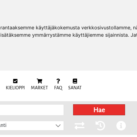
arantaaksemme käyttäjäkokemusta verkkosivustollamme, näy
 lisätäksemme ymmärrystämme käyttäjiemme sijainnista. Ja
KIELIOPPI
MARKET
FAQ
SANAT
Hae
nti