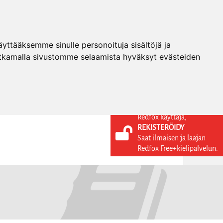
ttääksemme sinulle personoituja sisältöjä ja
tkamalla sivustomme selaamista hyväksyt evästeiden
Redfox käyttäjä,
REKISTERÖIDY
KIELI
KIRJAUDU SISÄÄN
Saat ilmaisen ja laajan
REKISTERÖIDY
FI
Redfox Free+kielipalvelun.