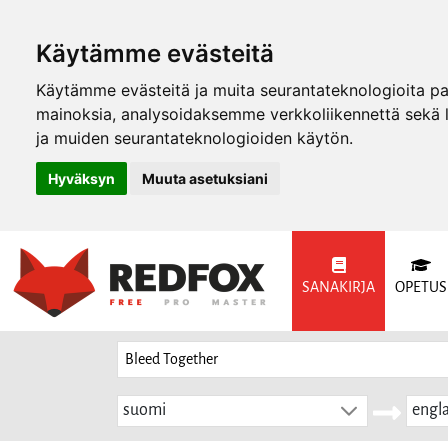
Käytämme evästeitä
Käytämme evästeitä ja muita seurantateknologioita p
mainoksia, analysoidaksemme verkkoliikennettä sekä
ja muiden seurantateknologioiden käytön.
Hyväksyn
Muuta asetuksiani
SANAKIRJA
OPETUS
suomi
engla