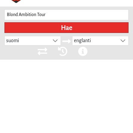
Hae
suomi
englanti