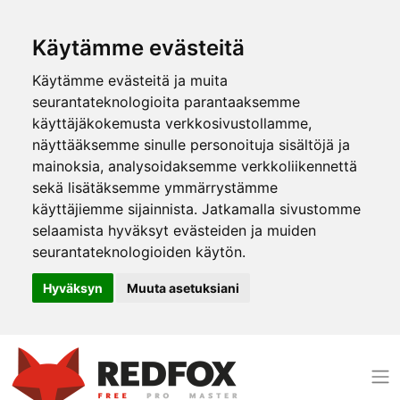
Käytämme evästeitä
Käytämme evästeitä ja muita
seurantateknologioita parantaaksemme
käyttäjäkokemusta verkkosivustollamme,
näyttääksemme sinulle personoituja sisältöjä ja
mainoksia, analysoidaksemme verkkoliikennettä
sekä lisätäksemme ymmärrystämme
käyttäjiemme sijainnista. Jatkamalla sivustomme
selaamista hyväksyt evästeiden ja muiden
seurantateknologioiden käytön.
Hyväksyn
Muuta asetuksiani