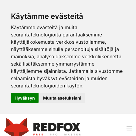
Käytämme evästeitä
Käytämme evästeitä ja muita
seurantateknologioita parantaaksemme
käyttäjäkokemusta verkkosivustollamme,
näyttääksemme sinulle personoituja sisältöjä ja
mainoksia, analysoidaksemme verkkoliikennettä
sekä lisätäksemme ymmärrystämme
käyttäjiemme sijainnista. Jatkamalla sivustomme
selaamista hyväksyt evästeiden ja muiden
seurantateknologioiden käytön.
Hyväksyn
Muuta asetuksiani