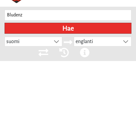
Hae
suomi
englanti