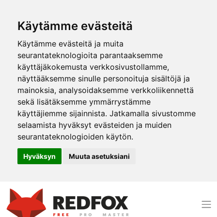
Käytämme evästeitä
Käytämme evästeitä ja muita
seurantateknologioita parantaaksemme
käyttäjäkokemusta verkkosivustollamme,
näyttääksemme sinulle personoituja sisältöjä ja
mainoksia, analysoidaksemme verkkoliikennettä
sekä lisätäksemme ymmärrystämme
käyttäjiemme sijainnista. Jatkamalla sivustomme
selaamista hyväksyt evästeiden ja muiden
seurantateknologioiden käytön.
Hyväksyn
Muuta asetuksiani