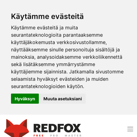
Käytämme evästeitä
Käytämme evästeitä ja muita
seurantateknologioita parantaaksemme
käyttäjäkokemusta verkkosivustollamme,
näyttääksemme sinulle personoituja sisältöjä ja
mainoksia, analysoidaksemme verkkoliikennettä
sekä lisätäksemme ymmärrystämme
käyttäjiemme sijainnista. Jatkamalla sivustomme
selaamista hyväksyt evästeiden ja muiden
seurantateknologioiden käytön.
Hyväksyn
Muuta asetuksiani