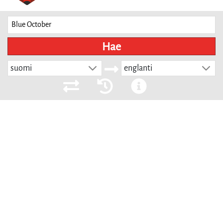
Hae
suomi
englanti