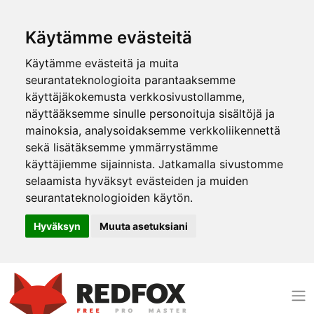
Käytämme evästeitä
Käytämme evästeitä ja muita
seurantateknologioita parantaaksemme
käyttäjäkokemusta verkkosivustollamme,
näyttääksemme sinulle personoituja sisältöjä ja
mainoksia, analysoidaksemme verkkoliikennettä
sekä lisätäksemme ymmärrystämme
käyttäjiemme sijainnista. Jatkamalla sivustomme
selaamista hyväksyt evästeiden ja muiden
seurantateknologioiden käytön.
Hyväksyn
Muuta asetuksiani