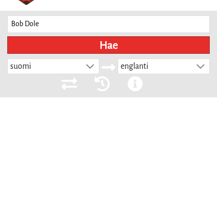
Hae
suomi
englanti