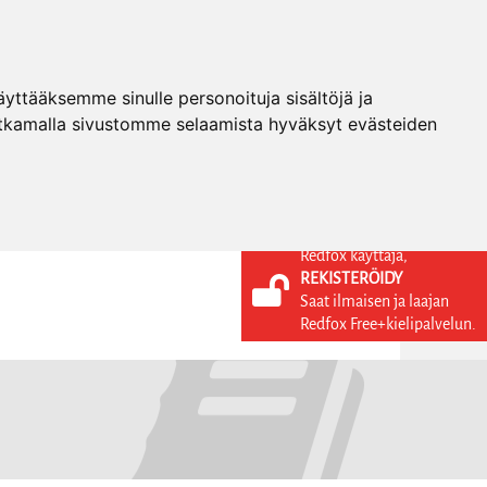
ttääksemme sinulle personoituja sisältöjä ja
tkamalla sivustomme selaamista hyväksyt evästeiden
Redfox käyttäjä,
REKISTERÖIDY
KIELI
KIRJAUDU SISÄÄN
Saat ilmaisen ja laajan
REKISTERÖIDY
FI
Redfox Free+kielipalvelun.