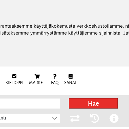
arantaaksemme käyttäjäkokemusta verkkosivustollamme, näy
 lisätäksemme ymmärrystämme käyttäjiemme sijainnista. Ja
KIELIOPPI
MARKET
FAQ
SANAT
Hae
nti