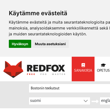
Käytämme evästeitä
Käytämme evästeitä ja muita seurantateknologioita p
mainoksia, analysoidaksemme verkkoliikennettä sekä
ja muiden seurantateknologioiden käytön.
Hyväksyn
Muuta asetuksiani
SANAKIRJA
OPETUS
suomi
engla