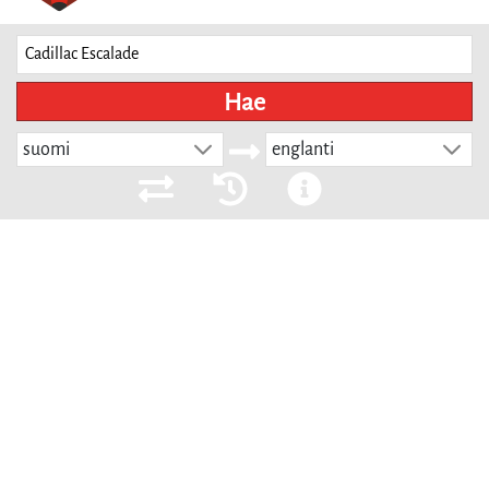
Hae
suomi
englanti