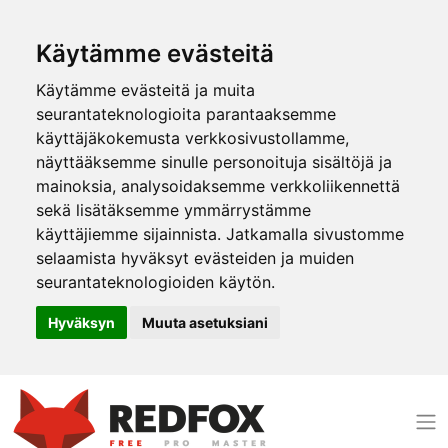
Käytämme evästeitä
Käytämme evästeitä ja muita
seurantateknologioita parantaaksemme
käyttäjäkokemusta verkkosivustollamme,
näyttääksemme sinulle personoituja sisältöjä ja
mainoksia, analysoidaksemme verkkoliikennettä
sekä lisätäksemme ymmärrystämme
käyttäjiemme sijainnista. Jatkamalla sivustomme
selaamista hyväksyt evästeiden ja muiden
seurantateknologioiden käytön.
Hyväksyn
Muuta asetuksiani