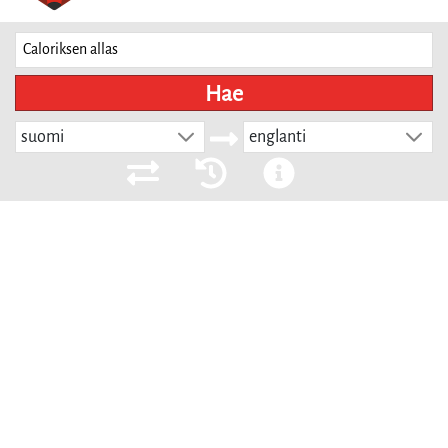
Hae
suomi
englanti