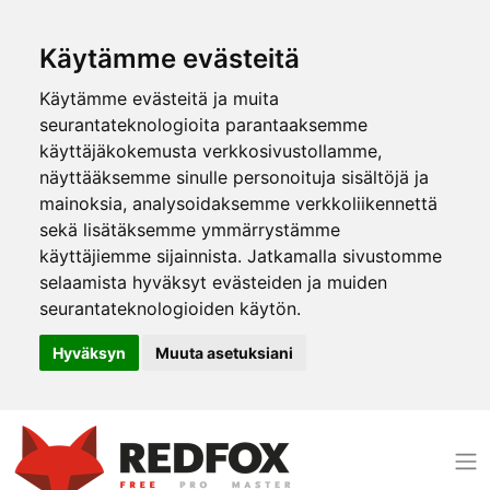
Käytämme evästeitä
Käytämme evästeitä ja muita
seurantateknologioita parantaaksemme
käyttäjäkokemusta verkkosivustollamme,
näyttääksemme sinulle personoituja sisältöjä ja
mainoksia, analysoidaksemme verkkoliikennettä
sekä lisätäksemme ymmärrystämme
käyttäjiemme sijainnista. Jatkamalla sivustomme
selaamista hyväksyt evästeiden ja muiden
seurantateknologioiden käytön.
Hyväksyn
Muuta asetuksiani