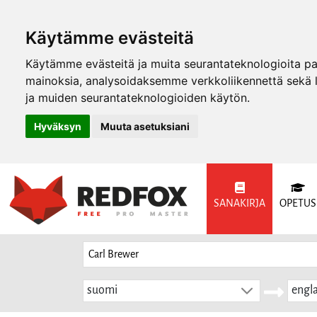
Käytämme evästeitä
Käytämme evästeitä ja muita seurantateknologioita p
mainoksia, analysoidaksemme verkkoliikennettä sekä
ja muiden seurantateknologioiden käytön.
Hyväksyn
Muuta asetuksiani
SANAKIRJA
OPETUS
suomi
engla