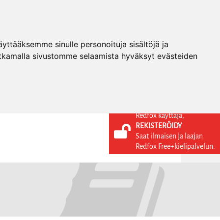
ttääksemme sinulle personoituja sisältöjä ja
tkamalla sivustomme selaamista hyväksyt evästeiden
Redfox käyttäjä,
REKISTERÖIDY
KIELI
KIRJAUDU SISÄÄN
Saat ilmaisen ja laajan
REKISTERÖIDY
FI
Redfox Free+kielipalvelun.