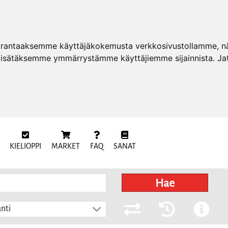
arantaaksemme käyttäjäkokemusta verkkosivustollamme, näy
 lisätäksemme ymmärrystämme käyttäjiemme sijainnista. Ja
KIELIOPPI
MARKET
FAQ
SANAT
Hae
nti