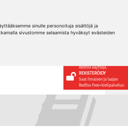
ttääksemme sinulle personoituja sisältöjä ja
tkamalla sivustomme selaamista hyväksyt evästeiden
Redfox käyttäjä,
REKISTERÖIDY
KIELI
KIRJAUDU SISÄÄN
Saat ilmaisen ja laajan
REKISTERÖIDY
FI
Redfox Free+kielipalvelun.