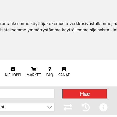
arantaaksemme käyttäjäkokemusta verkkosivustollamme, näy
 lisätäksemme ymmärrystämme käyttäjiemme sijainnista. Ja
KIELIOPPI
MARKET
FAQ
SANAT
Hae
nti