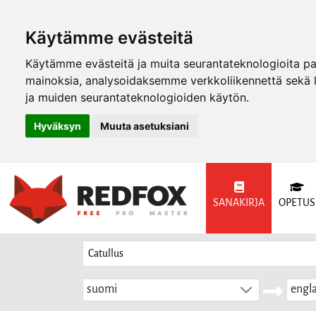
Käytämme evästeitä
Käytämme evästeitä ja muita seurantateknologioita p
mainoksia, analysoidaksemme verkkoliikennettä sekä
ja muiden seurantateknologioiden käytön.
Hyväksyn
Muuta asetuksiani
SANAKIRJA
OPETUS
suomi
engla