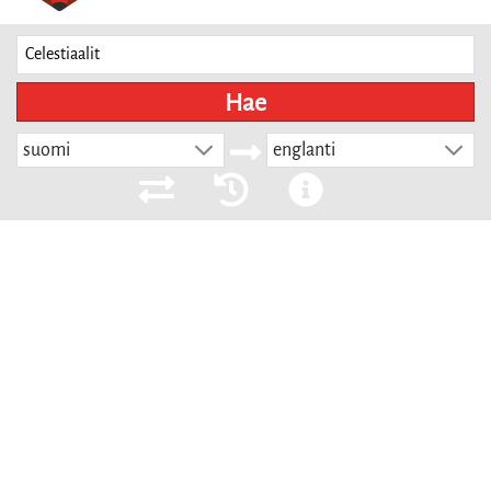
Hae
suomi
englanti