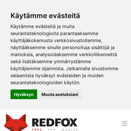
Käytämme evästeitä
Käytämme evästeitä ja muita
seurantateknologioita parantaaksemme
käyttäjäkokemusta verkkosivustollamme,
näyttääksemme sinulle personoituja sisältöjä ja
mainoksia, analysoidaksemme verkkoliikennettä
sekä lisätäksemme ymmärrystämme
käyttäjiemme sijainnista. Jatkamalla sivustomme
selaamista hyväksyt evästeiden ja muiden
seurantateknologioiden käytön.
Hyväksyn
Muuta asetuksiani