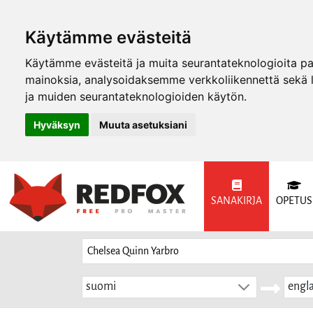
Käytämme evästeitä
Käytämme evästeitä ja muita seurantateknologioita p
mainoksia, analysoidaksemme verkkoliikennettä sekä
ja muiden seurantateknologioiden käytön.
Hyväksyn
Muuta asetuksiani
SANAKIRJA
OPETUS
suomi
engla