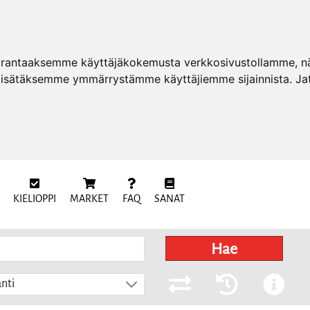
arantaaksemme käyttäjäkokemusta verkkosivustollamme, näy
 lisätäksemme ymmärrystämme käyttäjiemme sijainnista. Ja
KIELIOPPI
MARKET
FAQ
SANAT
Hae
nti