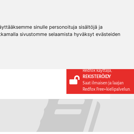
ttääksemme sinulle personoituja sisältöjä ja
tkamalla sivustomme selaamista hyväksyt evästeiden
Redfox käyttäjä,
REKISTERÖIDY
KIELI
KIRJAUDU SISÄÄN
Saat ilmaisen ja laajan
REKISTERÖIDY
FI
Redfox Free+kielipalvelun.