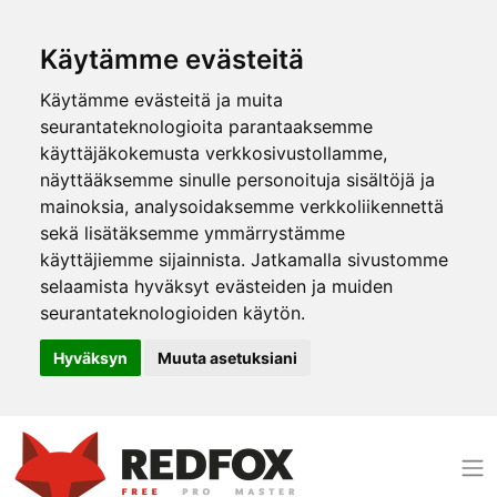
Käytämme evästeitä
Käytämme evästeitä ja muita
seurantateknologioita parantaaksemme
käyttäjäkokemusta verkkosivustollamme,
näyttääksemme sinulle personoituja sisältöjä ja
mainoksia, analysoidaksemme verkkoliikennettä
sekä lisätäksemme ymmärrystämme
käyttäjiemme sijainnista. Jatkamalla sivustomme
selaamista hyväksyt evästeiden ja muiden
seurantateknologioiden käytön.
Hyväksyn
Muuta asetuksiani