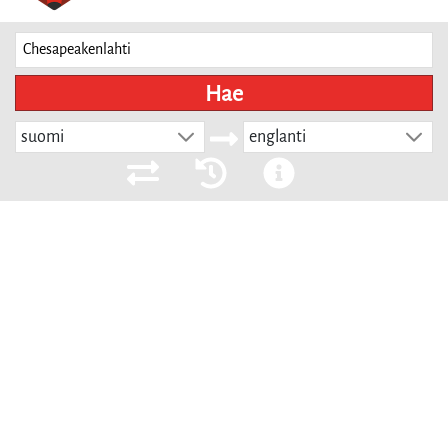
Hae
suomi
englanti