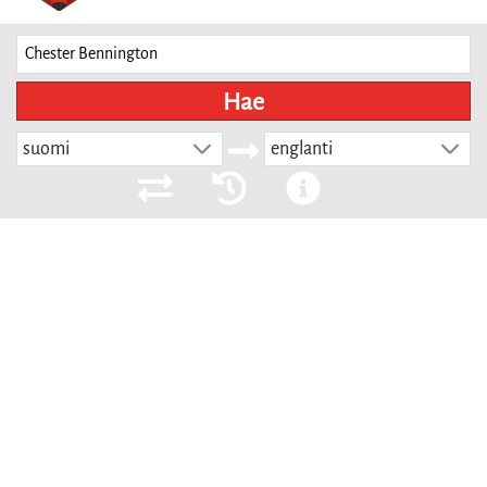
Hae
suomi
englanti