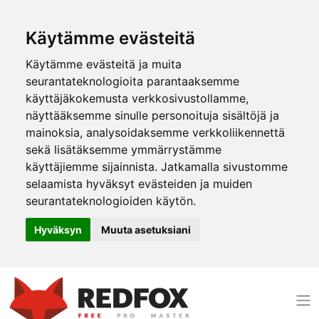
Käytämme evästeitä
Käytämme evästeitä ja muita
seurantateknologioita parantaaksemme
käyttäjäkokemusta verkkosivustollamme,
näyttääksemme sinulle personoituja sisältöjä ja
mainoksia, analysoidaksemme verkkoliikennettä
sekä lisätäksemme ymmärrystämme
käyttäjiemme sijainnista. Jatkamalla sivustomme
selaamista hyväksyt evästeiden ja muiden
seurantateknologioiden käytön.
Hyväksyn
Muuta asetuksiani