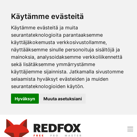
Käytämme evästeitä
Käytämme evästeitä ja muita
seurantateknologioita parantaaksemme
käyttäjäkokemusta verkkosivustollamme,
näyttääksemme sinulle personoituja sisältöjä ja
mainoksia, analysoidaksemme verkkoliikennettä
sekä lisätäksemme ymmärrystämme
käyttäjiemme sijainnista. Jatkamalla sivustomme
selaamista hyväksyt evästeiden ja muiden
seurantateknologioiden käytön.
Hyväksyn
Muuta asetuksiani