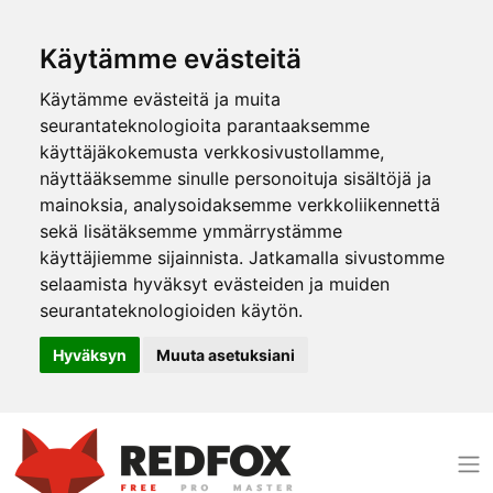
Käytämme evästeitä
Käytämme evästeitä ja muita
seurantateknologioita parantaaksemme
käyttäjäkokemusta verkkosivustollamme,
näyttääksemme sinulle personoituja sisältöjä ja
mainoksia, analysoidaksemme verkkoliikennettä
sekä lisätäksemme ymmärrystämme
käyttäjiemme sijainnista. Jatkamalla sivustomme
selaamista hyväksyt evästeiden ja muiden
seurantateknologioiden käytön.
Hyväksyn
Muuta asetuksiani