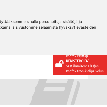
ttääksemme sinulle personoituja sisältöjä ja
tkamalla sivustomme selaamista hyväksyt evästeiden
Redfox käyttäjä,
REKISTERÖIDY
KIELI
KIRJAUDU SISÄÄN
Saat ilmaisen ja laajan
REKISTERÖIDY
FI
Redfox Free+kielipalvelun.