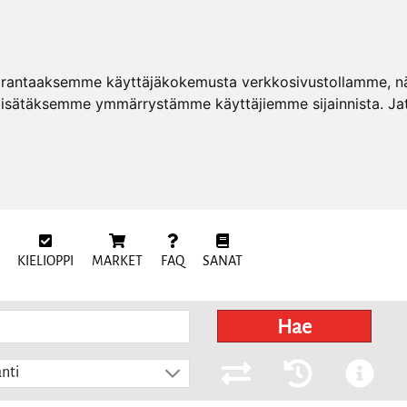
arantaaksemme käyttäjäkokemusta verkkosivustollamme, näy
 lisätäksemme ymmärrystämme käyttäjiemme sijainnista. Ja
KIELIOPPI
MARKET
FAQ
SANAT
Hae
nti