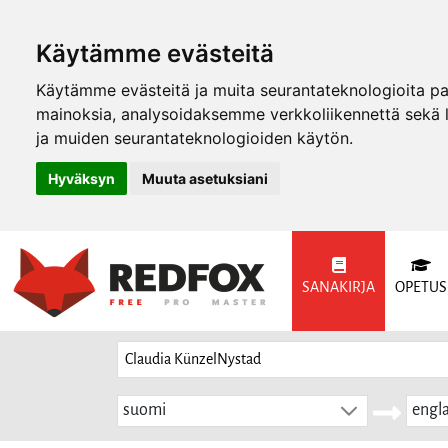
Käytämme evästeitä
Käytämme evästeitä ja muita seurantateknologioita p
mainoksia, analysoidaksemme verkkoliikennettä sekä
ja muiden seurantateknologioiden käytön.
Hyväksyn
Muuta asetuksiani
SANAKIRJA
OPETUS
suomi
engla