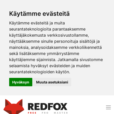
Käytämme evästeitä
Käytämme evästeitä ja muita
seurantateknologioita parantaaksemme
käyttäjäkokemusta verkkosivustollamme,
näyttääksemme sinulle personoituja sisältöjä ja
mainoksia, analysoidaksemme verkkoliikennettä
sekä lisätäksemme ymmärrystämme
käyttäjiemme sijainnista. Jatkamalla sivustomme
selaamista hyväksyt evästeiden ja muiden
seurantateknologioiden käytön.
Hyväksyn
Muuta asetuksiani