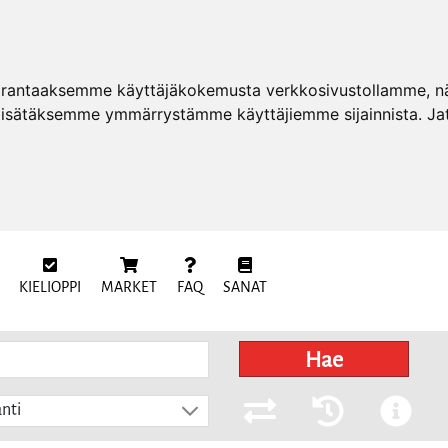
arantaaksemme käyttäjäkokemusta verkkosivustollamme, näy
 lisätäksemme ymmärrystämme käyttäjiemme sijainnista. Ja
KIELIOPPI
MARKET
FAQ
SANAT
Hae
nti