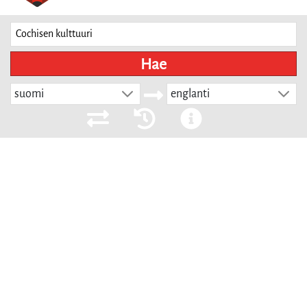
Hae
suomi
englanti