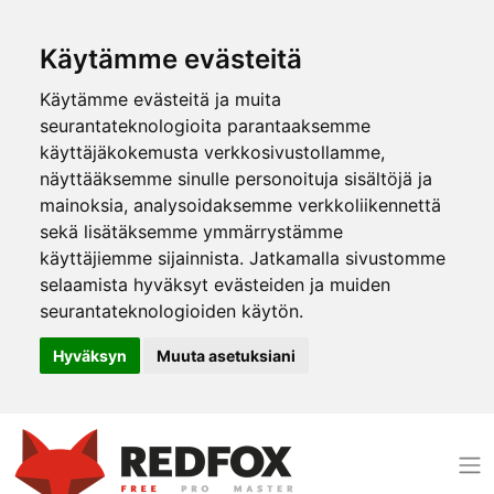
Käytämme evästeitä
Käytämme evästeitä ja muita
seurantateknologioita parantaaksemme
käyttäjäkokemusta verkkosivustollamme,
näyttääksemme sinulle personoituja sisältöjä ja
mainoksia, analysoidaksemme verkkoliikennettä
sekä lisätäksemme ymmärrystämme
käyttäjiemme sijainnista. Jatkamalla sivustomme
selaamista hyväksyt evästeiden ja muiden
seurantateknologioiden käytön.
Hyväksyn
Muuta asetuksiani