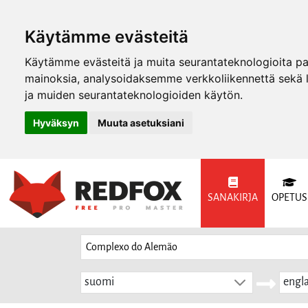
Käytämme evästeitä
Käytämme evästeitä ja muita seurantateknologioita p
mainoksia, analysoidaksemme verkkoliikennettä sekä
ja muiden seurantateknologioiden käytön.
Hyväksyn
Muuta asetuksiani
SANAKIRJA
OPETUS
suomi
engla