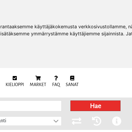
arantaaksemme käyttäjäkokemusta verkkosivustollamme, näy
 lisätäksemme ymmärrystämme käyttäjiemme sijainnista. Ja
KIELIOPPI
MARKET
FAQ
SANAT
Hae
nti