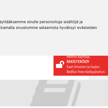
ttääksemme sinulle personoituja sisältöjä ja
tkamalla sivustomme selaamista hyväksyt evästeiden
Redfox käyttäjä,
REKISTERÖIDY
KIELI
KIRJAUDU SISÄÄN
Saat ilmaisen ja laajan
REKISTERÖIDY
FI
Redfox Free+kielipalvelun.