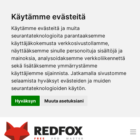
Käytämme evästeitä
Käytämme evästeitä ja muita
seurantateknologioita parantaaksemme
käyttäjäkokemusta verkkosivustollamme,
näyttääksemme sinulle personoituja sisältöjä ja
mainoksia, analysoidaksemme verkkoliikennettä
sekä lisätäksemme ymmärrystämme
käyttäjiemme sijainnista. Jatkamalla sivustomme
selaamista hyväksyt evästeiden ja muiden
seurantateknologioiden käytön.
Hyväksyn
Muuta asetuksiani