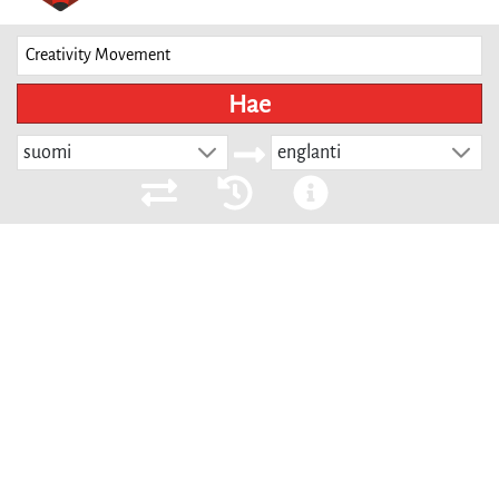
Hae
suomi
englanti