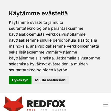
Käytämme evästeitä
Käytämme evästeitä ja muita
seurantateknologioita parantaaksemme
käyttäjäkokemusta verkkosivustollamme,
näyttääksemme sinulle personoituja sisältöjä ja
mainoksia, analysoidaksemme verkkoliikennettä
sekä lisätäksemme ymmärrystämme
käyttäjiemme sijainnista. Jatkamalla sivustomme
selaamista hyväksyt evästeiden ja muiden
seurantateknologioiden käytön.
Hyväksyn
Muuta asetuksiani