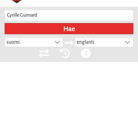
Hae
suomi
englanti