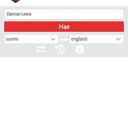
Hae
suomi
englanti