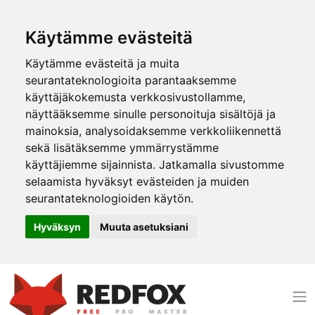
Käytämme evästeitä
Käytämme evästeitä ja muita
seurantateknologioita parantaaksemme
käyttäjäkokemusta verkkosivustollamme,
näyttääksemme sinulle personoituja sisältöjä ja
mainoksia, analysoidaksemme verkkoliikennettä
sekä lisätäksemme ymmärrystämme
käyttäjiemme sijainnista. Jatkamalla sivustomme
selaamista hyväksyt evästeiden ja muiden
seurantateknologioiden käytön.
Hyväksyn
Muuta asetuksiani