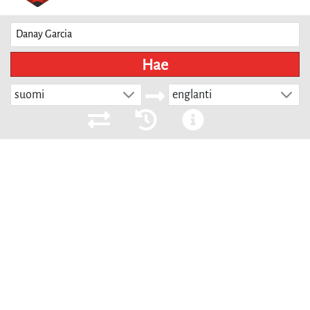
Hae
suomi
englanti