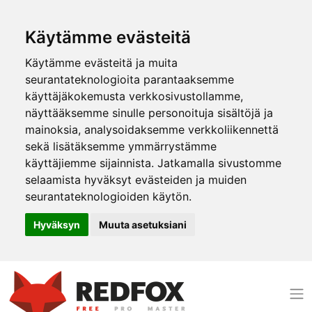
Käytämme evästeitä
Käytämme evästeitä ja muita
seurantateknologioita parantaaksemme
käyttäjäkokemusta verkkosivustollamme,
näyttääksemme sinulle personoituja sisältöjä ja
mainoksia, analysoidaksemme verkkoliikennettä
sekä lisätäksemme ymmärrystämme
käyttäjiemme sijainnista. Jatkamalla sivustomme
selaamista hyväksyt evästeiden ja muiden
seurantateknologioiden käytön.
Hyväksyn
Muuta asetuksiani