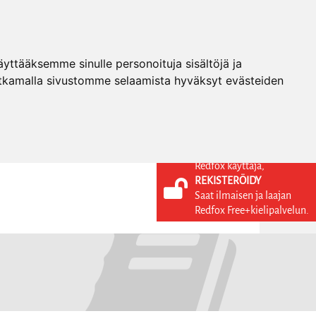
ttääksemme sinulle personoituja sisältöjä ja
tkamalla sivustomme selaamista hyväksyt evästeiden
Redfox käyttäjä,
REKISTERÖIDY
KIELI
KIRJAUDU SISÄÄN
Saat ilmaisen ja laajan
REKISTERÖIDY
FI
Redfox Free+kielipalvelun.