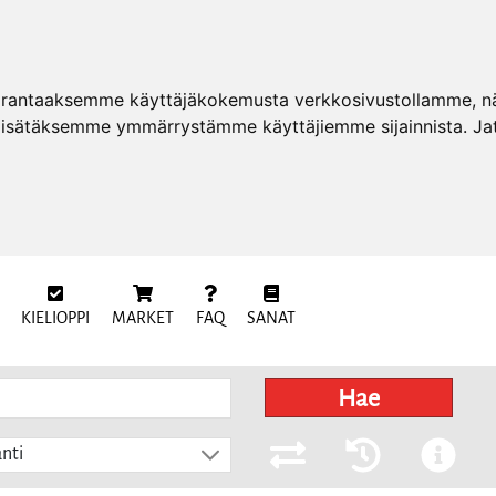
arantaaksemme käyttäjäkokemusta verkkosivustollamme, näy
 lisätäksemme ymmärrystämme käyttäjiemme sijainnista. Ja
KIELIOPPI
MARKET
FAQ
SANAT
Hae
nti