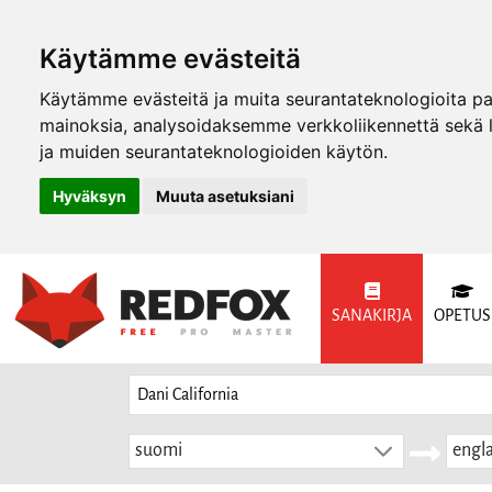
Käytämme evästeitä
Käytämme evästeitä ja muita seurantateknologioita p
mainoksia, analysoidaksemme verkkoliikennettä sekä
ja muiden seurantateknologioiden käytön.
Hyväksyn
Muuta asetuksiani
SANAKIRJA
OPETUS
suomi
engla