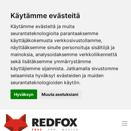
Käytämme evästeitä
Käytämme evästeitä ja muita
seurantateknologioita parantaaksemme
käyttäjäkokemusta verkkosivustollamme,
näyttääksemme sinulle personoituja sisältöjä ja
mainoksia, analysoidaksemme verkkoliikennettä
sekä lisätäksemme ymmärrystämme
käyttäjiemme sijainnista. Jatkamalla sivustomme
selaamista hyväksyt evästeiden ja muiden
seurantateknologioiden käytön.
Hyväksyn
Muuta asetuksiani