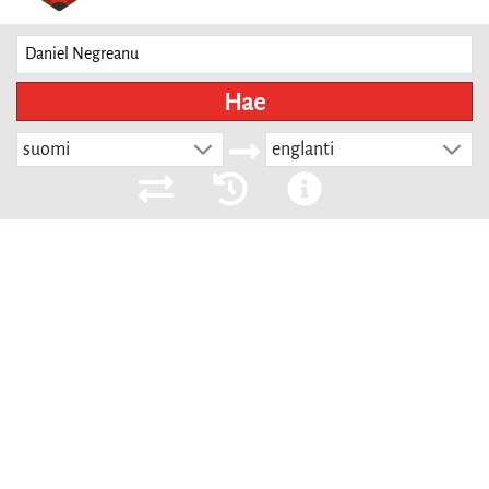
Hae
suomi
englanti