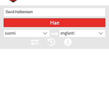
Hae
suomi
englanti