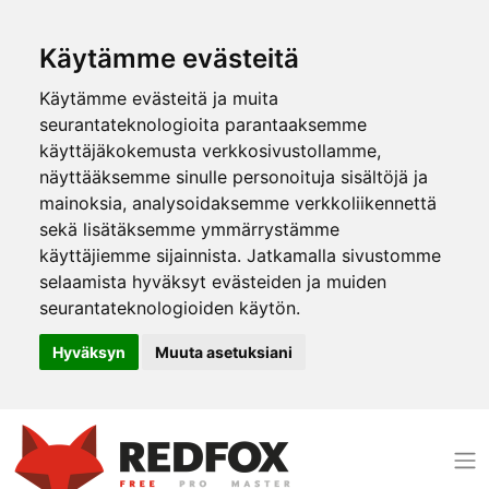
Käytämme evästeitä
Käytämme evästeitä ja muita
seurantateknologioita parantaaksemme
käyttäjäkokemusta verkkosivustollamme,
näyttääksemme sinulle personoituja sisältöjä ja
mainoksia, analysoidaksemme verkkoliikennettä
sekä lisätäksemme ymmärrystämme
käyttäjiemme sijainnista. Jatkamalla sivustomme
selaamista hyväksyt evästeiden ja muiden
seurantateknologioiden käytön.
Hyväksyn
Muuta asetuksiani