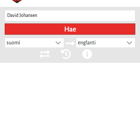
Hae
suomi
englanti