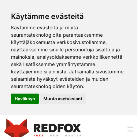
Käytämme evästeitä
Käytämme evästeitä ja muita
seurantateknologioita parantaaksemme
käyttäjäkokemusta verkkosivustollamme,
näyttääksemme sinulle personoituja sisältöjä ja
mainoksia, analysoidaksemme verkkoliikennettä
sekä lisätäksemme ymmärrystämme
käyttäjiemme sijainnista. Jatkamalla sivustomme
selaamista hyväksyt evästeiden ja muiden
seurantateknologioiden käytön.
Hyväksyn
Muuta asetuksiani