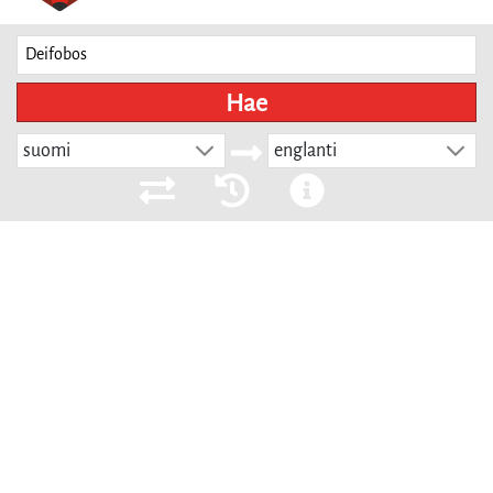
Hae
suomi
englanti