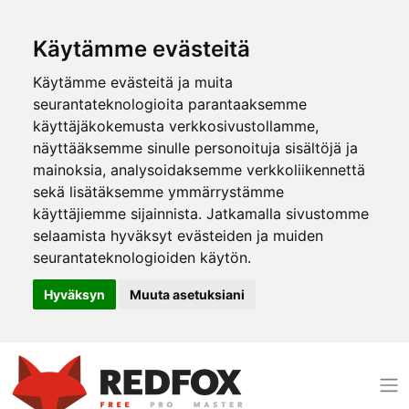
Käytämme evästeitä
Käytämme evästeitä ja muita
seurantateknologioita parantaaksemme
käyttäjäkokemusta verkkosivustollamme,
näyttääksemme sinulle personoituja sisältöjä ja
mainoksia, analysoidaksemme verkkoliikennettä
sekä lisätäksemme ymmärrystämme
käyttäjiemme sijainnista. Jatkamalla sivustomme
selaamista hyväksyt evästeiden ja muiden
seurantateknologioiden käytön.
Hyväksyn
Muuta asetuksiani