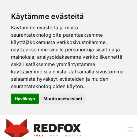
Käytämme evästeitä
Käytämme evästeitä ja muita
seurantateknologioita parantaaksemme
käyttäjäkokemusta verkkosivustollamme,
näyttääksemme sinulle personoituja sisältöjä ja
mainoksia, analysoidaksemme verkkoliikennettä
sekä lisätäksemme ymmärrystämme
käyttäjiemme sijainnista. Jatkamalla sivustomme
selaamista hyväksyt evästeiden ja muiden
seurantateknologioiden käytön.
Hyväksyn
Muuta asetuksiani