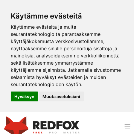
Käytämme evästeitä
Käytämme evästeitä ja muita
seurantateknologioita parantaaksemme
käyttäjäkokemusta verkkosivustollamme,
näyttääksemme sinulle personoituja sisältöjä ja
mainoksia, analysoidaksemme verkkoliikennettä
sekä lisätäksemme ymmärrystämme
käyttäjiemme sijainnista. Jatkamalla sivustomme
selaamista hyväksyt evästeiden ja muiden
seurantateknologioiden käytön.
Hyväksyn
Muuta asetuksiani