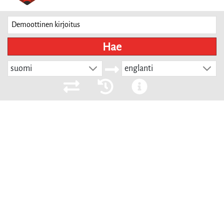
Hae
suomi
englanti