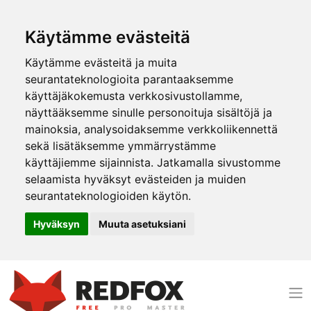
Käytämme evästeitä
Käytämme evästeitä ja muita
seurantateknologioita parantaaksemme
käyttäjäkokemusta verkkosivustollamme,
näyttääksemme sinulle personoituja sisältöjä ja
mainoksia, analysoidaksemme verkkoliikennettä
sekä lisätäksemme ymmärrystämme
käyttäjiemme sijainnista. Jatkamalla sivustomme
selaamista hyväksyt evästeiden ja muiden
seurantateknologioiden käytön.
Hyväksyn
Muuta asetuksiani