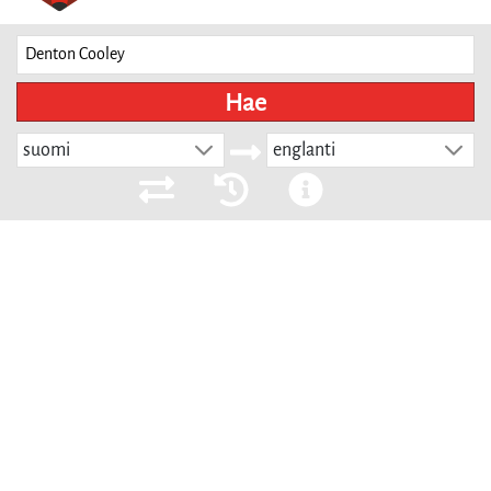
Hae
suomi
englanti