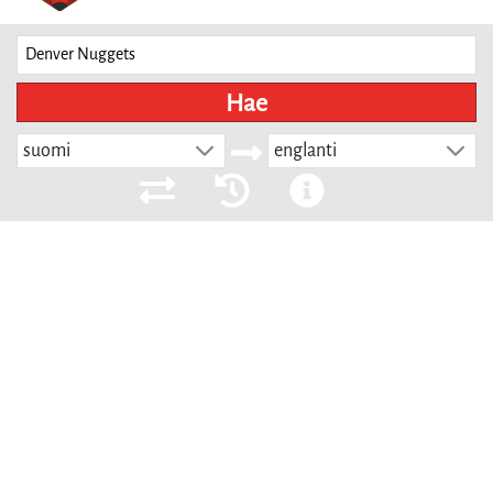
Hae
suomi
englanti