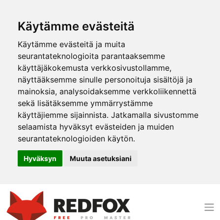
Käytämme evästeitä
Käytämme evästeitä ja muita
seurantateknologioita parantaaksemme
käyttäjäkokemusta verkkosivustollamme,
näyttääksemme sinulle personoituja sisältöjä ja
mainoksia, analysoidaksemme verkkoliikennettä
sekä lisätäksemme ymmärrystämme
käyttäjiemme sijainnista. Jatkamalla sivustomme
selaamista hyväksyt evästeiden ja muiden
seurantateknologioiden käytön.
Hyväksyn
Muuta asetuksiani