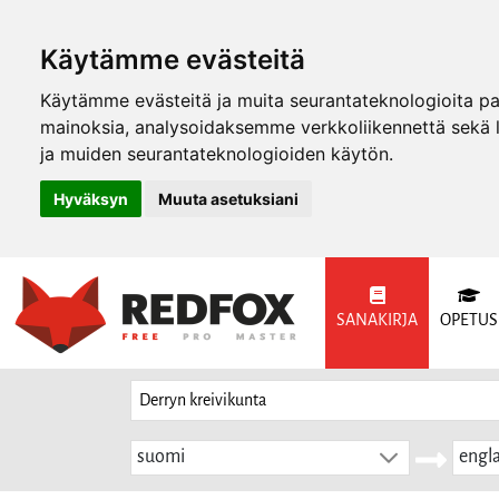
Käytämme evästeitä
Käytämme evästeitä ja muita seurantateknologioita p
mainoksia, analysoidaksemme verkkoliikennettä sekä
ja muiden seurantateknologioiden käytön.
Hyväksyn
Muuta asetuksiani
SANAKIRJA
OPETUS
suomi
engla