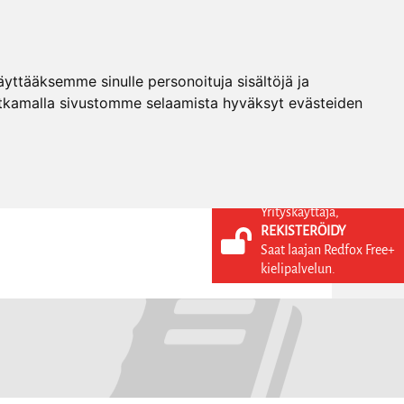
ttääksemme sinulle personoituja sisältöjä ja
tkamalla sivustomme selaamista hyväksyt evästeiden
Yrityskäyttäjä,
REKISTERÖIDY
KIELI
KIRJAUDU SISÄÄN
Saat laajan Redfox Free+
REKISTERÖIDY
FI
kielipalvelun.