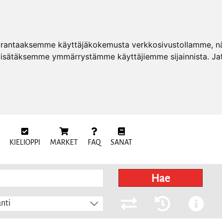
arantaaksemme käyttäjäkokemusta verkkosivustollamme, näy
 lisätäksemme ymmärrystämme käyttäjiemme sijainnista. Ja
KIELIOPPI
MARKET
FAQ
SANAT
Hae
nti