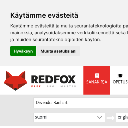
Käytämme evästeitä
Käytämme evästeitä ja muita seurantateknologioita p
mainoksia, analysoidaksemme verkkoliikennettä sekä
ja muiden seurantateknologioiden käytön.
Hyväksyn
Muuta asetuksiani
SANAKIRJA
OPETUS
suomi
engla