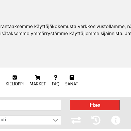
arantaaksemme käyttäjäkokemusta verkkosivustollamme, näy
 lisätäksemme ymmärrystämme käyttäjiemme sijainnista. Ja
KIELIOPPI
MARKET
FAQ
SANAT
Hae
nti