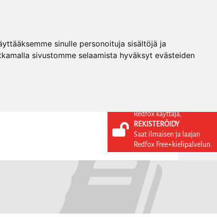
ttääksemme sinulle personoituja sisältöjä ja
tkamalla sivustomme selaamista hyväksyt evästeiden
Redfox käyttäjä,
REKISTERÖIDY
KIELI
KIRJAUDU SISÄÄN
Saat ilmaisen ja laajan
REKISTERÖIDY
FI
Redfox Free+kielipalvelun.