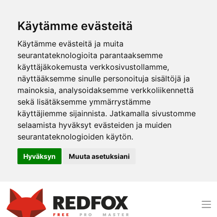
Käytämme evästeitä
Käytämme evästeitä ja muita
seurantateknologioita parantaaksemme
käyttäjäkokemusta verkkosivustollamme,
näyttääksemme sinulle personoituja sisältöjä ja
mainoksia, analysoidaksemme verkkoliikennettä
sekä lisätäksemme ymmärrystämme
käyttäjiemme sijainnista. Jatkamalla sivustomme
selaamista hyväksyt evästeiden ja muiden
seurantateknologioiden käytön.
Hyväksyn
Muuta asetuksiani