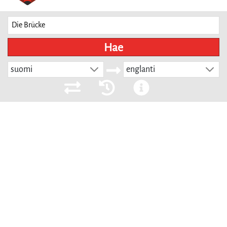
Hae
suomi
englanti