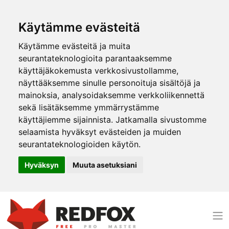
Käytämme evästeitä
Käytämme evästeitä ja muita
seurantateknologioita parantaaksemme
käyttäjäkokemusta verkkosivustollamme,
näyttääksemme sinulle personoituja sisältöjä ja
mainoksia, analysoidaksemme verkkoliikennettä
sekä lisätäksemme ymmärrystämme
käyttäjiemme sijainnista. Jatkamalla sivustomme
selaamista hyväksyt evästeiden ja muiden
seurantateknologioiden käytön.
Hyväksyn
Muuta asetuksiani