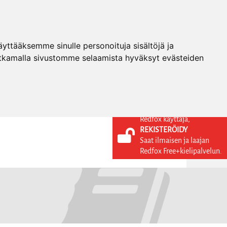
ttääksemme sinulle personoituja sisältöjä ja
tkamalla sivustomme selaamista hyväksyt evästeiden
Redfox käyttäjä,
REKISTERÖIDY
KIELI
KIRJAUDU SISÄÄN
Saat ilmaisen ja laajan
REKISTERÖIDY
FI
Redfox Free+kielipalvelun.