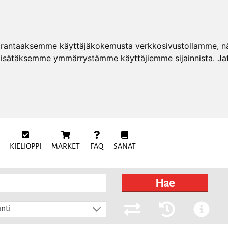
arantaaksemme käyttäjäkokemusta verkkosivustollamme, näy
 lisätäksemme ymmärrystämme käyttäjiemme sijainnista. Ja
KIELIOPPI
MARKET
FAQ
SANAT
Hae
nti