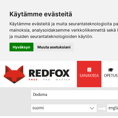
Käytämme evästeitä
Käytämme evästeitä ja muita seurantateknologioita p
mainoksia, analysoidaksemme verkkoliikennettä sekä
ja muiden seurantateknologioiden käytön.
Hyväksyn
Muuta asetuksiani
SANAKIRJA
OPETUS
suomi
engla