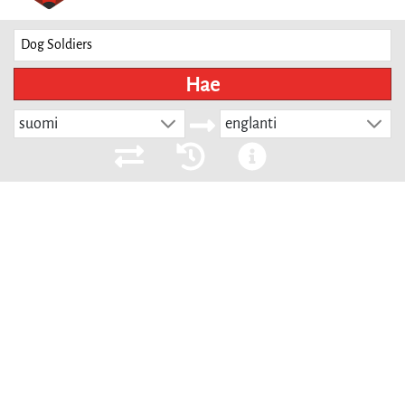
Hae
suomi
englanti