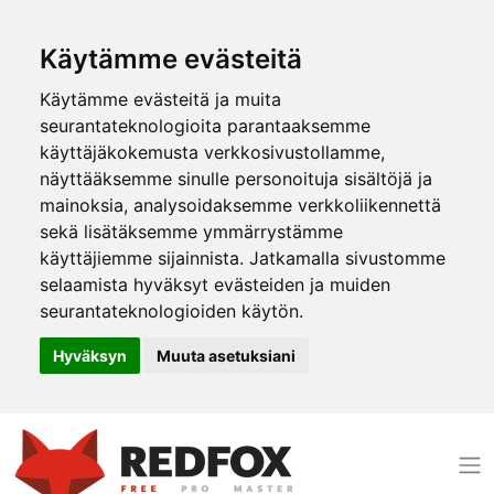
Käytämme evästeitä
Käytämme evästeitä ja muita
seurantateknologioita parantaaksemme
käyttäjäkokemusta verkkosivustollamme,
näyttääksemme sinulle personoituja sisältöjä ja
mainoksia, analysoidaksemme verkkoliikennettä
sekä lisätäksemme ymmärrystämme
käyttäjiemme sijainnista. Jatkamalla sivustomme
selaamista hyväksyt evästeiden ja muiden
seurantateknologioiden käytön.
Hyväksyn
Muuta asetuksiani