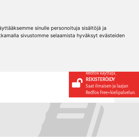
ttääksemme sinulle personoituja sisältöjä ja
tkamalla sivustomme selaamista hyväksyt evästeiden
Redfox käyttäjä,
REKISTERÖIDY
KIELI
KIRJAUDU SISÄÄN
Saat ilmaisen ja laajan
REKISTERÖIDY
FI
Redfox Free+kielipalvelun.