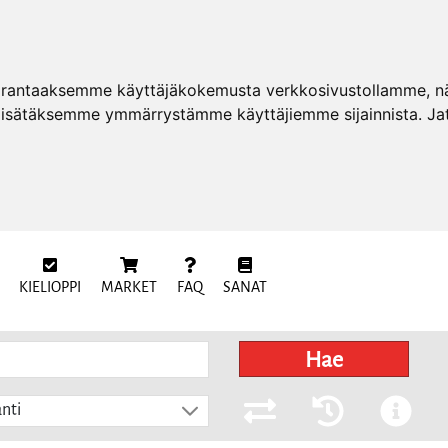
arantaaksemme käyttäjäkokemusta verkkosivustollamme, näy
 lisätäksemme ymmärrystämme käyttäjiemme sijainnista. Ja
KIELIOPPI
MARKET
FAQ
SANAT
Hae
nti