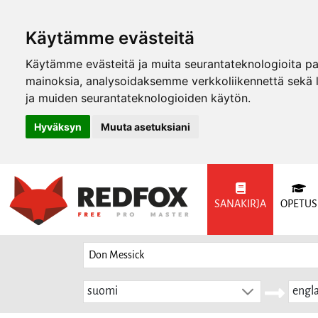
Käytämme evästeitä
Käytämme evästeitä ja muita seurantateknologioita p
mainoksia, analysoidaksemme verkkoliikennettä sekä
ja muiden seurantateknologioiden käytön.
Hyväksyn
Muuta asetuksiani
SANAKIRJA
OPETUS
suomi
engla