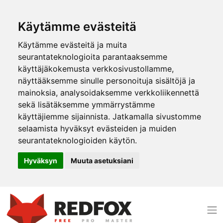
Käytämme evästeitä
Käytämme evästeitä ja muita
seurantateknologioita parantaaksemme
käyttäjäkokemusta verkkosivustollamme,
näyttääksemme sinulle personoituja sisältöjä ja
mainoksia, analysoidaksemme verkkoliikennettä
sekä lisätäksemme ymmärrystämme
käyttäjiemme sijainnista. Jatkamalla sivustomme
selaamista hyväksyt evästeiden ja muiden
seurantateknologioiden käytön.
Hyväksyn
Muuta asetuksiani