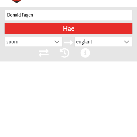
Hae
suomi
englanti