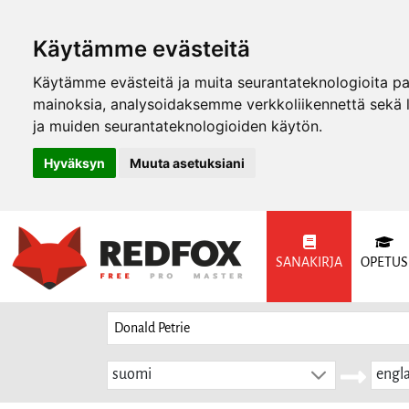
Käytämme evästeitä
Käytämme evästeitä ja muita seurantateknologioita p
mainoksia, analysoidaksemme verkkoliikennettä sekä
ja muiden seurantateknologioiden käytön.
Hyväksyn
Muuta asetuksiani
SANAKIRJA
OPETUS
suomi
engla