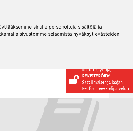
ttääksemme sinulle personoituja sisältöjä ja
tkamalla sivustomme selaamista hyväksyt evästeiden
Redfox käyttäjä,
REKISTERÖIDY
KIELI
KIRJAUDU SISÄÄN
Saat ilmaisen ja laajan
REKISTERÖIDY
FI
Redfox Free+kielipalvelun.