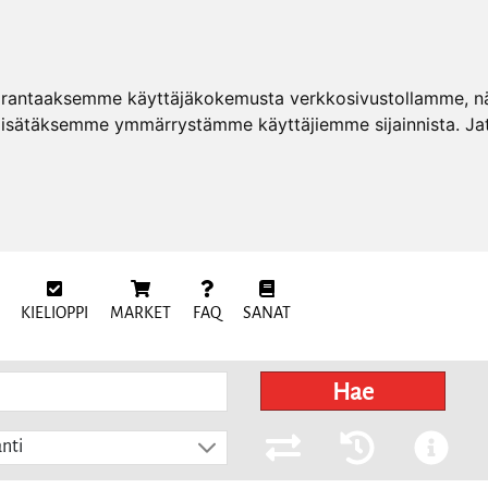
arantaaksemme käyttäjäkokemusta verkkosivustollamme, näy
 lisätäksemme ymmärrystämme käyttäjiemme sijainnista. Ja
KIELIOPPI
MARKET
FAQ
SANAT
Hae
nti