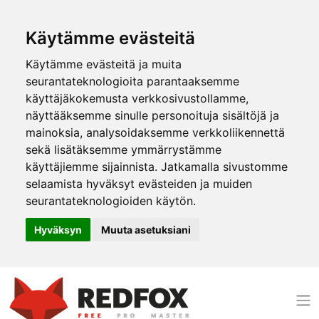
Käytämme evästeitä
Käytämme evästeitä ja muita
seurantateknologioita parantaaksemme
käyttäjäkokemusta verkkosivustollamme,
näyttääksemme sinulle personoituja sisältöjä ja
mainoksia, analysoidaksemme verkkoliikennettä
sekä lisätäksemme ymmärrystämme
käyttäjiemme sijainnista. Jatkamalla sivustomme
selaamista hyväksyt evästeiden ja muiden
seurantateknologioiden käytön.
Hyväksyn
Muuta asetuksiani