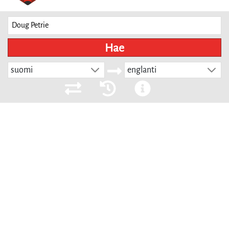
Hae
suomi
englanti