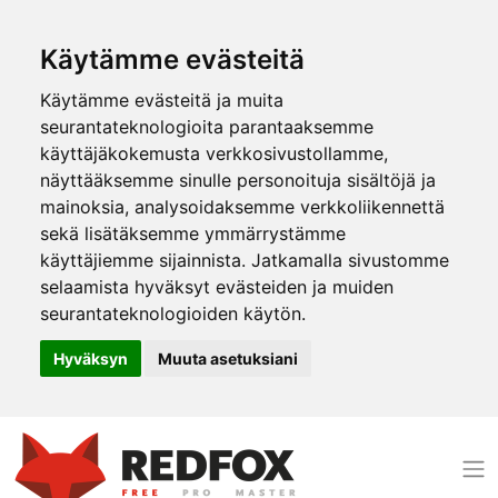
Käytämme evästeitä
Käytämme evästeitä ja muita
seurantateknologioita parantaaksemme
käyttäjäkokemusta verkkosivustollamme,
näyttääksemme sinulle personoituja sisältöjä ja
mainoksia, analysoidaksemme verkkoliikennettä
sekä lisätäksemme ymmärrystämme
käyttäjiemme sijainnista. Jatkamalla sivustomme
selaamista hyväksyt evästeiden ja muiden
seurantateknologioiden käytön.
Hyväksyn
Muuta asetuksiani