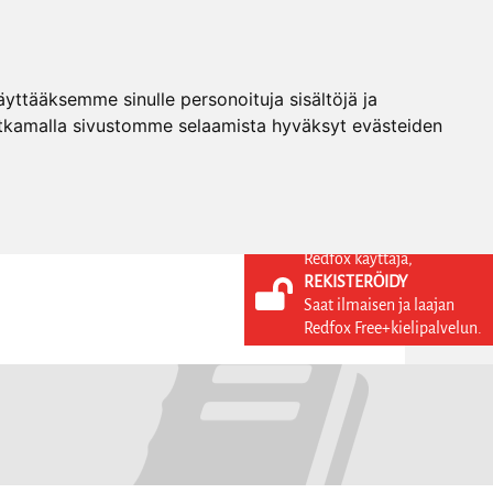
ttääksemme sinulle personoituja sisältöjä ja
tkamalla sivustomme selaamista hyväksyt evästeiden
Redfox käyttäjä,
REKISTERÖIDY
KIELI
KIRJAUDU SISÄÄN
Saat ilmaisen ja laajan
REKISTERÖIDY
FI
Redfox Free+kielipalvelun.