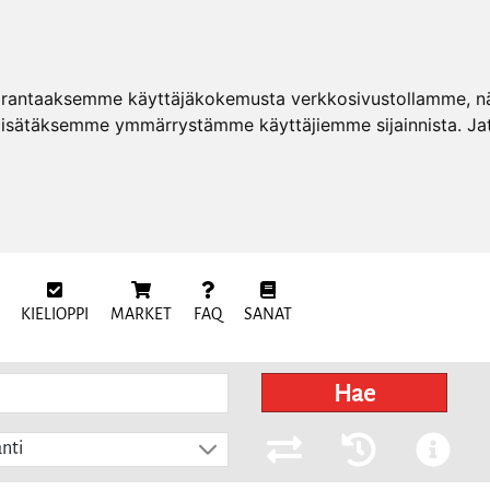
arantaaksemme käyttäjäkokemusta verkkosivustollamme, näy
 lisätäksemme ymmärrystämme käyttäjiemme sijainnista. Ja
KIELIOPPI
MARKET
FAQ
SANAT
Hae
nti