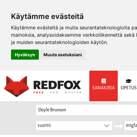
Käytämme evästeitä
Käytämme evästeitä ja muita seurantateknologioita p
mainoksia, analysoidaksemme verkkoliikennettä sekä
ja muiden seurantateknologioiden käytön.
Hyväksyn
Muuta asetuksiani
SANAKIRJA
OPETUS
suomi
engla