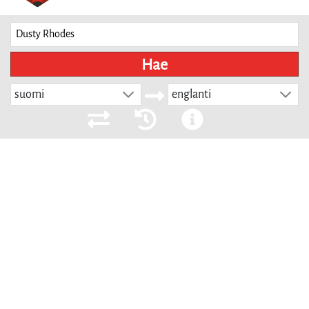
Hae
suomi
englanti