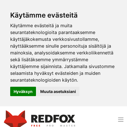
Käytämme evästeitä
Käytämme evästeitä ja muita
seurantateknologioita parantaaksemme
käyttäjäkokemusta verkkosivustollamme,
näyttääksemme sinulle personoituja sisältöjä ja
mainoksia, analysoidaksemme verkkoliikennettä
sekä lisätäksemme ymmärrystämme
käyttäjiemme sijainnista. Jatkamalla sivustomme
selaamista hyväksyt evästeiden ja muiden
seurantateknologioiden käytön.
Hyväksyn
Muuta asetuksiani