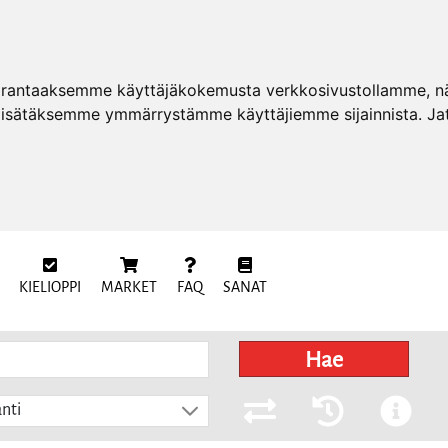
arantaaksemme käyttäjäkokemusta verkkosivustollamme, näy
 lisätäksemme ymmärrystämme käyttäjiemme sijainnista. Ja
KIELIOPPI
MARKET
FAQ
SANAT
Hae
nti