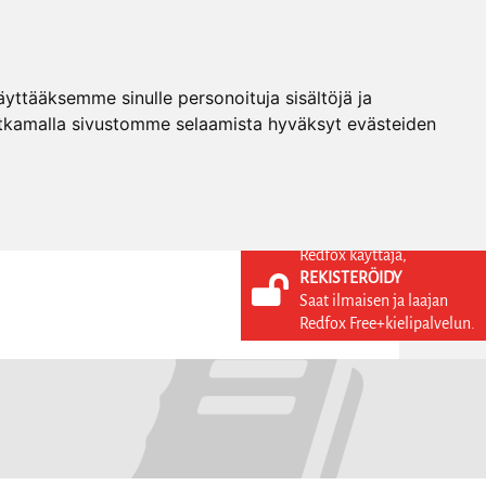
ttääksemme sinulle personoituja sisältöjä ja
tkamalla sivustomme selaamista hyväksyt evästeiden
Redfox käyttäjä,
REKISTERÖIDY
KIELI
KIRJAUDU SISÄÄN
Saat ilmaisen ja laajan
REKISTERÖIDY
FI
Redfox Free+kielipalvelun.