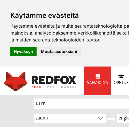
Käytämme evästeitä
Käytämme evästeitä ja muita seurantateknologioita p
mainoksia, analysoidaksemme verkkoliikennettä sekä
ja muiden seurantateknologioiden käytön.
Hyväksyn
Muuta asetuksiani
SANAKIRJA
OPETUS
suomi
engla